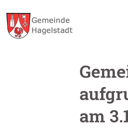
Zum
Inhalt
Geme
aufgr
am 3.