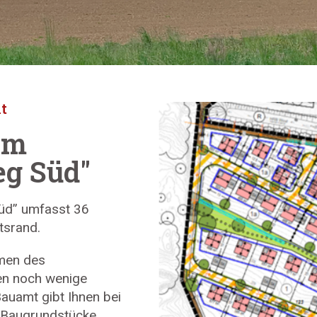
t
im
eg Süd"
üd” umfasst 36
tsrand.
men des
en noch wenige
auamt gibt Ihnen bei
n Baugrundstücke.