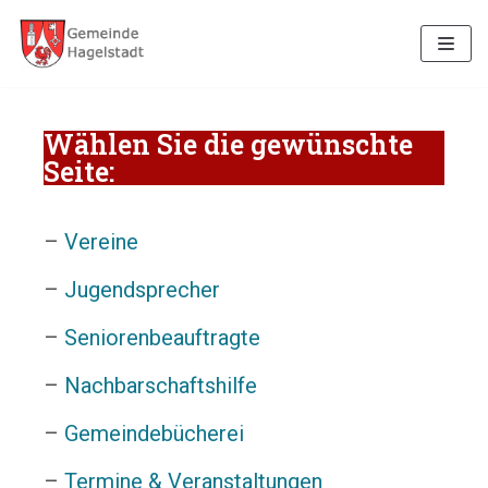
Zum
Inhalt
Wählen Sie die gewünschte
Seite:
–
Vereine
–
Jugendsprecher
–
Seniorenbeauftragte
–
Nachbarschaftshilfe
–
Gemeindebücherei
–
Termine & Veranstaltungen